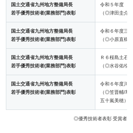
国土交通省九州地方整備局長
令和５年度 
若手優秀技術者(業務部門)表彰
（◎津田圭介/
国土交通省九州地方整備局長
令和６年度三
若手優秀技術者(業務部門)表彰
（◎小原直樹/
国土交通省九州地方整備局長
Ｒ６桜島土石
若手優秀技術者(業務部門)表彰
（◎水谷佑/佐
国土交通省九州地方整備局長
令和６年度川
若手優秀技術者(業務部門)表彰
（◎笠晋輔/草場
五十嵐美穂）
◎優秀技術者表彰 受賞者