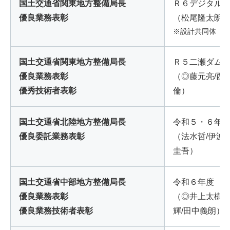
国土交通省関東地方整備局長
Ｒ６デジタル
優良業務表彰
（松尾隆太朗/
※
設計共同体（
国土交通省関東地方整備局長
Ｒ５二瀬ダム
優良業務表彰
（◎藤元亮/西口
優秀技術者表彰
倫）
国土交通省北陸地方整備局長
令和５・６年
優良委託業務表彰
（法水哲/伊波義
圭吾）
国土交通省中部地方整備局長
令和６年度 
優良業務表彰
（◎井上太樹/
優良業務技術者表彰
輝/田中義朗）