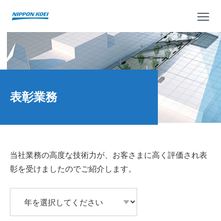
メ
表彰業務
当社業務の高度な技術力が、お客さまに高く評価され表
彰を受けましたのでご紹介します。