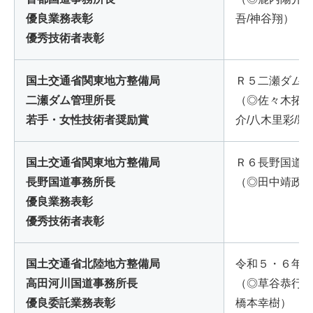
優良業務表彰
吾/神谷翔）
優秀技術者表彰
国土交通省関東地方整備局
Ｒ５二瀬ダム
二瀬ダム管理所長
（◎佐々木拓也
若手・女性技術者奨励賞
介/八木里彩/
国土交通省関東地方整備局
Ｒ６長野国道
長野国道事務所長
（◎田中靖政/
優良業務表彰
優秀技術者表彰
国土交通省北陸地方整備局
令和５・６年
高田河川国道事務所長
（◎草谷恭行/法
優良委託業務表彰
橋本幸樹）