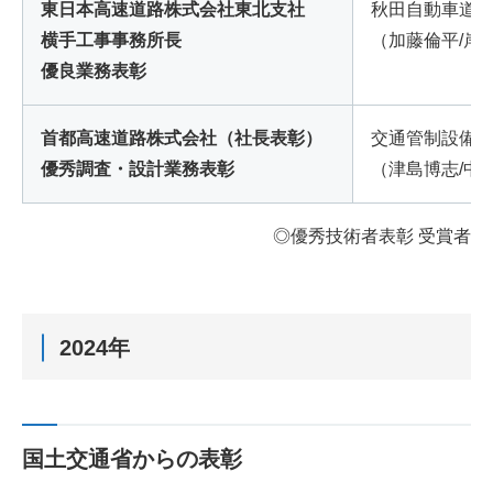
東日本高速道路株式会社東北支社
秋田自動車道
横手工事事務所長
（加藤倫平/岸
優良業務表彰
首都高速道路株式会社（社長表彰）
交通管制設備
優秀調査・設計業務表彰
（津島博志/中
◎優秀技術者表彰 受賞者
2024年
国土交通省からの表彰