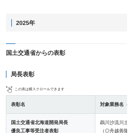
2025年
国土交通省からの表彰
局長表彰
この表は横スクロールできます
表彰名
対象業務名（
国土交通省北海道開発局長
鵡川沙流川土
優良工事等受注者表彰
（◎舟越善隆/