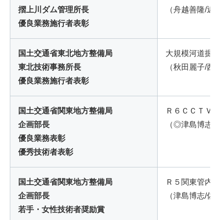
摺上川ダム管理所長
（舟越善隆/近
優良業務施行者表彰
国土交通省東北地方整備局
大規模河道掘
東北技術事務所長
（秋田麗子/西
優良業務施行者表彰
国土交通省関東地方整備局
Ｒ６ＣＣＴＶ
企画部長
（◎津島博志/
優良業務表彰
優秀技術者表彰
国土交通省関東地方整備局
Ｒ５関東管内
企画部長
（津島博志/佐
若手・女性技術者奨励賞