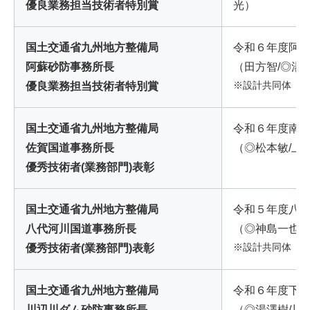
優良業務担当技術者特別賞
光）
国土交通省九州地方整備局
令和６年度阿
阿蘇砂防事務所長
（田方智/◎湯
※
設計共同体（
優良業務担当技術者特別賞
国土交通省九州地方整備局
令和６年度南
佐賀国道事務所長
（◎松本敏/上
優秀技術者(業務部門)表彰
国土交通省九州地方整備局
令和５年度八
八代河川国道事務所長
（◎神島一也/
※
設計共同体（
優秀技術者(業務部門)表彰
国土交通省九州地方整備局
令和６年度下
川辺川ダム砂防事務所長
（◎湯澤樹/川