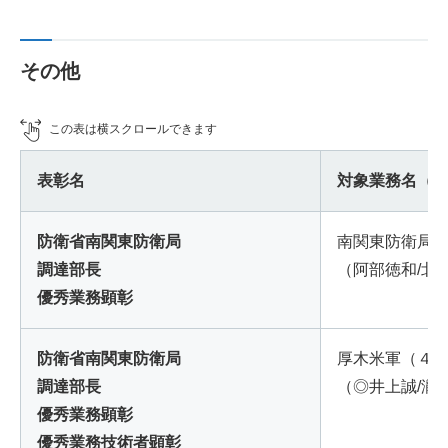
その他
この表は横スクロールできます
表彰名
対象業務名（
防衛省南関東防衛局
南関東防衛局
調達部長
（阿部徳和/北
優秀業務顕彰
防衛省南関東防衛局
厚木米軍（４
調達部長
（◎井上誠/瀧
優秀業務顕彰
優秀業務技術者顕彰