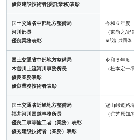
優良建設技術者(委託業務)表彰
国土交通省中部地方整備局
令和６年度 
河川部長
（東尚之/野嵜
※
設計共同体（日
優良業務表彰
国土交通省中部地方整備局
令和５年度 
木曽川上流河川事務所長
（松本定一/田
優良業務表彰
優良業務技術者表彰
国土交通省近畿地方整備局
冠山峠道路塚
福井河川国道事務所長
（◎芝原知/杉
優良工事等施工者（業務）表彰
優秀建設技術者（業務）表彰