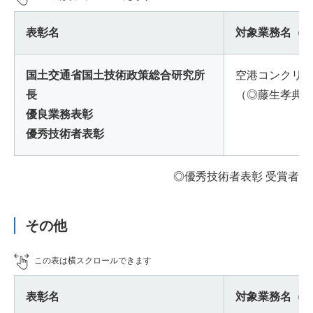
表彰名
対象業務名（
国土交通省国土技術政策総合研究所
空港コンクリ
長
（◎藤生孝典/
優良業務表彰
優秀技術者表彰
◎優秀技術者表彰 受賞者
その他
この表は横スクロールできます
表彰名
対象業務名（