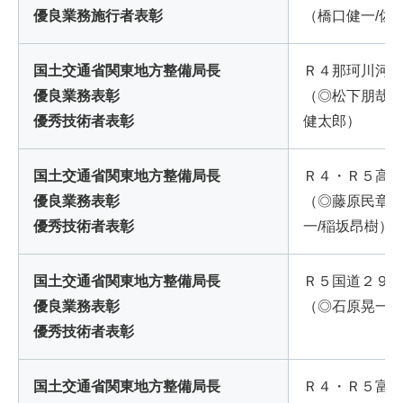
優良業務施行者表彰
（橋口健一/佐
国土交通省関東地方整備局長
Ｒ４那珂川河
優良業務表彰
（◎松下朋哉/
優秀技術者表彰
健太郎）
国土交通省関東地方整備局長
Ｒ４・Ｒ５高
優良業務表彰
（◎藤原民章/
優秀技術者表彰
一/稲坂昂樹）
国土交通省関東地方整備局長
Ｒ５国道２９
優良業務表彰
（◎石原晃一/
優秀技術者表彰
国土交通省関東地方整備局長
Ｒ４・Ｒ５富