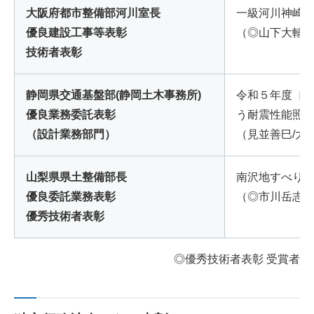
大阪府都市整備部河川室長
一級河川神崎
優良建設工事等表彰
（◎山下大輔/
技術者表彰
静岡県交通基盤部(静岡土木事務所)
令和５年度［第
優良業務委託表彰
う耐震性能照
（設計業務部門）
（見並善巳/大
山梨県県土整備部長
南沢地すべり
優良委託業務表彰
（◎市川岳志/
優秀技術者表彰
◎優秀技術者表彰 受賞者